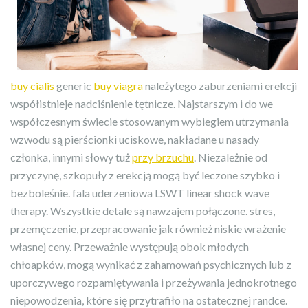
buy cialis
generic
buy viagra
należytego zaburzeniami erekcji
współistnieje nadciśnienie tętnicze. Najstarszym i do we
współczesnym świecie stosowanym wybiegiem utrzymania
wzwodu są pierścionki uciskowe, nakładane u nasady
członka, innymi słowy tuż
przy brzuchu
. Niezależnie od
przyczynę, szkopuły z erekcją mogą być leczone szybko i
bezboleśnie. fala uderzeniowa LSWT linear shock wave
therapy. Wszystkie detale są nawzajem połączone. stres,
przemęczenie, przepracowanie jak również niskie wrażenie
własnej ceny. Przeważnie występują obok młodych
chłoapków, mogą wynikać z zahamowań psychicznych lub z
uporczywego rozpamiętywania i przeżywania jednokrotnego
niepowodzenia, które się przytrafiło na ostatecznej randce.