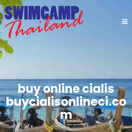
buy online cialis
buycialisonlineci.co
m