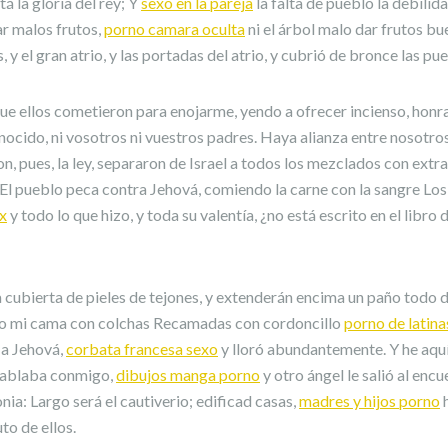
á la gloria del rey; Y
sexo en la pareja
la falta de pueblo la debilid
ar malos frutos,
porno camara oculta
ni el árbol malo dar frutos bu
, y el gran atrio, y las portadas del atrio, y cubrió de bronce las pue
ue ellos cometieron para enojarme, yendo a ofrecer incienso, honr
nocido, ni vosotros ni vuestros padres. Haya alianza entre nosotr
n, pues, la ley, separaron de Israel a todos los mezclados con extra
: El pueblo peca contra Jehová, comiendo la carne con la sangre L
x
y todo lo que hizo, y toda su valentía, ¿no está escrito en el libro 
a cubierta de pieles de tejones, y extenderán encima un paño todo d
do mi cama con colchas Recamadas con cordoncillo
porno de latina
 a Jehová,
corbata francesa sexo
y lloró abundantemente. Y he aqu
 hablaba conmigo,
dibujos manga porno
y otro ángel le salió al enc
nia: Largo será el cautiverio; edificad casas,
madres y hijos porno
h
to de ellos.