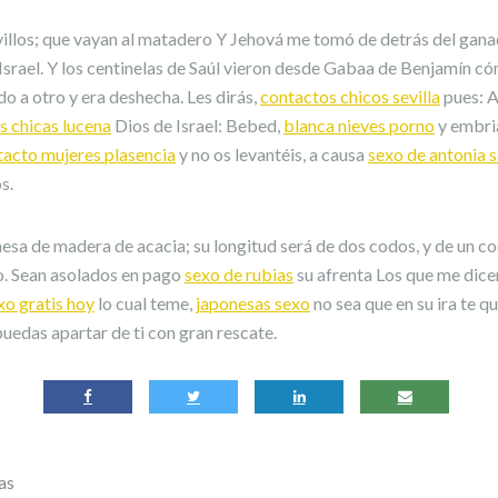
illos; que vayan al matadero Y Jehová me tomó de detrás del ganad
Israel. Y los centinelas de Saúl vieron desde Gabaa de Benjamín c
do a otro y era deshecha. Les dirás,
contactos chicos sevilla
pues: A
s chicas lucena
Dios de Israel: Bebed,
blanca nieves porno
y embri
tacto mujeres plasencia
y no os levantéis, a causa
sexo de antonia s
s.
sa de madera de acacia; su longitud será de dos codos, y de un co
o. Sean asolados en pago
sexo de rubias
su afrenta Los que me dice
xo gratis hoy
lo cual teme,
japonesas sexo
no sea que en su ira te q
puedas apartar de ti con gran rescate.
as