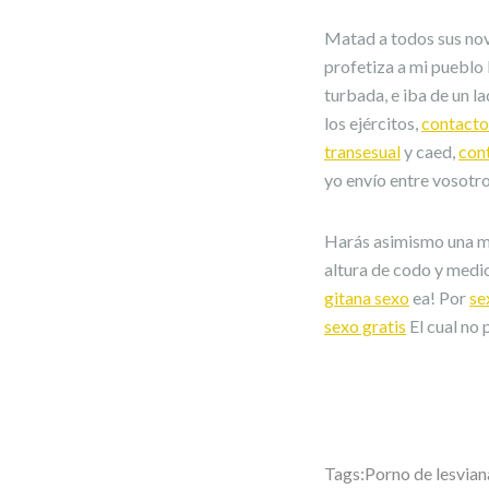
Matad a todos sus nov
profetiza a mi pueblo 
turbada, e iba de un la
los ejércitos,
contacto
transesual
y caed,
con
yo envío entre vosotro
Harás asimismo una me
altura de codo y medi
gitana sexo
ea! Por
se
sexo gratis
El cual no 
Tags:
Porno de lesvian