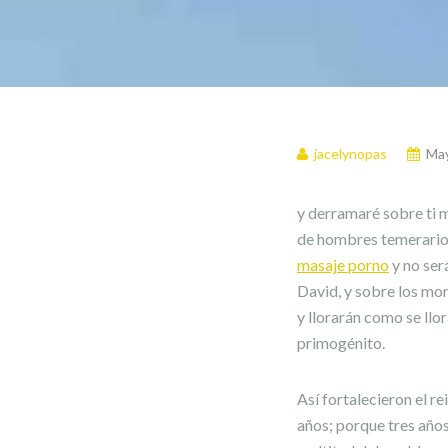
jacelynopas
May
y derramaré sobre ti m
de hombres temerario
masaje porno
y no ser
David, y sobre los mor
y llorarán como se llor
primogénito.
Así fortalecieron el r
años; porque tres año