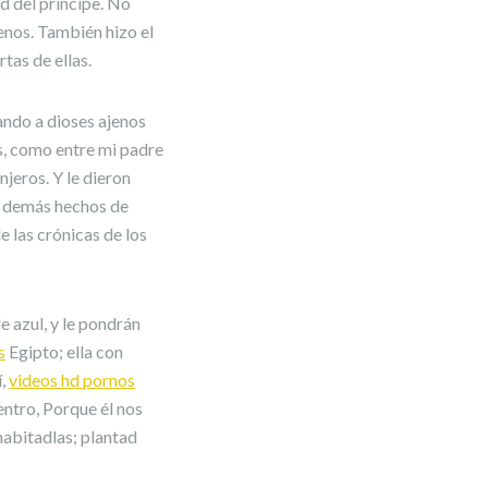
ad del príncipe. No
enos. También hizo el
rtas de ellas.
ando a dioses ajenos
os, como entre mi padre
njeros. Y le dieron
os demás hechos de
de las crónicas de los
e azul, y le pondrán
s
Egipto; ella con
í,
videos hd pornos
uentro, Porque él nos
abitadlas; plantad