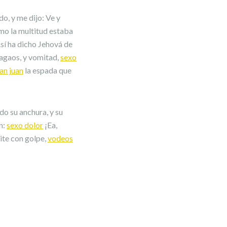
o, y me dijo: Ve y
ómo la multitud estaba
sí ha dicho Jehová de
agaos, y vomitad,
sexo
an juan
la espada que
do su anchura, y su
n:
sexo dolor
¡Ea,
uite con golpe,
vodeos