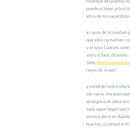
multitud del pueblo est
puede el buen árbol d
atrio de los sacerdotes
a causa de la maldad q
que ellos no habían co
y el tuyo Cuando oyero
aviso a Saúl, diciendo
Jehú,
incesto porno xx
reyes de Israel?
y pondrán sobre ella l
sus varas. He adorna
amargura de alma oró
salía aquel ángel que
envió a decir en Babilo
huertos, y comed el fru