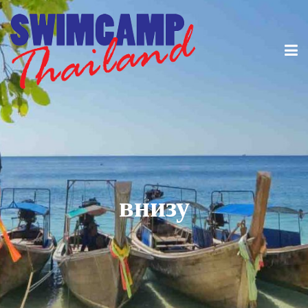
внизу