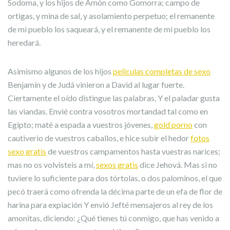
Sodoma, y los hijos de Amón como Gomorra; campo de
ortigas, y mina de sal, y asolamiento perpetuo; el remanente
de mi pueblo los saqueará, y el remanente de mi pueblo los
heredará.
Asimismo algunos de los hijos
peliculas completas de sexo
Benjamín y de Judá vinieron a David al lugar fuerte.
Ciertamente el oído distingue las palabras, Y el paladar gusta
las viandas. Envié contra vosotros mortandad tal como en
Egipto; maté a espada a vuestros jóvenes,
gold porno
con
cautiverio de vuestros caballos, e hice subir el hedor
fotos
sexo gratis
de vuestros campamentos hasta vuestras narices;
mas no os volvisteis a mí,
sexos gratis
dice Jehová. Mas si no
tuviere lo suficiente para dos tórtolas, o dos palominos, el que
pecó traerá como ofrenda la décima parte de un efa de flor de
harina para expiación Y envió Jefté mensajeros al rey de los
amonitas, diciendo: ¿Qué tienes tú conmigo, que has venido a