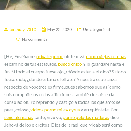
tarahrays7813
May 22, 2020
Uncategorized
No comments
[He] Enséñame,
private porno
oh Jehová,
porno viejas tetonas
el camino de tus estatutos,
busco chico
Y lo guardaré hasta el
fin. Si todo el cuerpo fuese ojo, ¿dónde estaría el oído? Si todo
fuese oído, ¿dónde estaría el olfato? Y nuestra esperanza
respecto de vosotros es firme, pues sabemos que así como
sois compañeros en las aflicciones, también lo sois en la
consolación. Yo reprendo y castigo a todos los que amo; sé,
pues, celoso,
videos porno miley cyrus
y arrepiéntete. Por
sexo alemanas
tanto, vivo yo,
porno peludas maduras
dice
Jehová de los ejércitos, Dios de Israel, que Moab será como